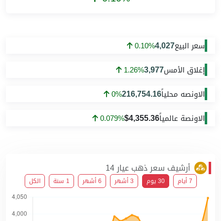
4,027
سعر البيع
0.10%
3,977
إغلاق الأمس
1.26%
216,754.16
الاونصه محلياً
0%
$4,355.36
الاونصة عالمياً
0.079%
أرشيف سعر ذهب عيار 14
7 أيام
30 يوم
3 أشهر
6 أشهر
1 سنة
الكل