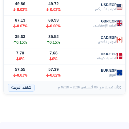
49.86
49.72
USD/EGP
الدولار الأمريكي
-0.03%
-0.03%
67.13
66.93
GBP/EGP
الجنيه الإسترليني
-0.06%
-0.07%
35.63
35.52
CAD/EGP
الدولار الكندي
0.15%
0.15%
7.70
7.68
DKK/EGP
الدنمارك كرونة
0%
0%
57.55
57.39
EUR/EGP
اليورو
-0.02%
-0.03%
شاهد المزيد
آخر تحديث في 06 أغسطس 2026 – 02:20 م