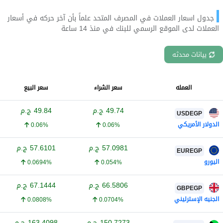
جدول اسعار العملات في المصرف المتحد علماً بأن آخر حركه في أسعار
العملات لدى الموقع الرسمي للبنك في منذ 14 ساعة
بيانات محدثه
العمله
سعر الشراء
سعر البيع
49.74
ج.م
49.84
ج.م
USDEGP
الدولار الأمريكي
0.06%
0.06%
57.0981
ج.م
57.6101
ج.م
EUREGP
اليورو
0.0694%
0.054%
66.5806
ج.م
67.1444
ج.م
GBPEGP
الجنيه الإسترليني
0.0808%
0.0704%
150.7273
ج.م
163.4098
ج.م