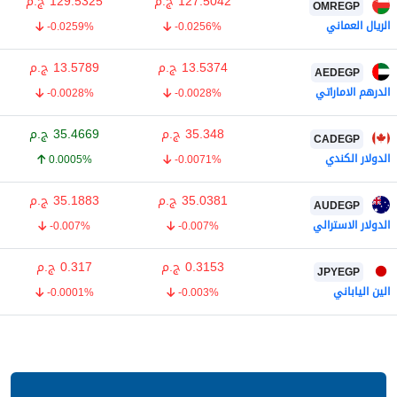
127.5042
ج.م
129.5325
ج.م
OMREGP
الريال العماني
-0.0259%
-0.0256%
13.5374
ج.م
13.5789
ج.م
AEDEGP
الدرهم الاماراتي
-0.0028%
-0.0028%
35.348
ج.م
35.4669
ج.م
CADEGP
الدولار الكندي
0.0005%
-0.0071%
35.0381
ج.م
35.1883
ج.م
AUDEGP
الدولار الاسترالي
-0.007%
-0.007%
0.3153
ج.م
0.317
ج.م
JPYEGP
الين الياباني
-0.0001%
-0.003%