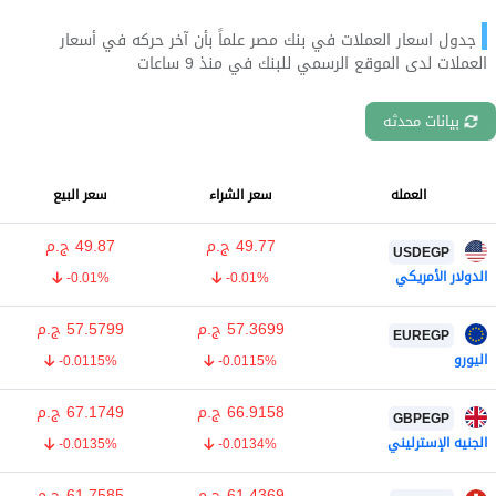
جدول اسعار العملات في بنك مصر علماً بأن آخر حركه في أسعار
العملات لدى الموقع الرسمي للبنك في منذ 9 ساعات
بيانات محدثه
العمله
سعر الشراء
سعر البيع
49.77
ج.م
49.87
ج.م
USDEGP
الدولار الأمريكي
-0.01%
-0.01%
57.3699
ج.م
57.5799
ج.م
EUREGP
اليورو
-0.0115%
-0.0115%
66.9158
ج.م
67.1749
ج.م
GBPEGP
الجنيه الإسترليني
-0.0135%
-0.0134%
61.4369
ج.م
61.7585
ج.م