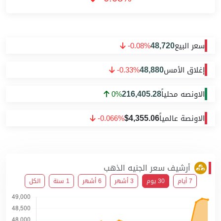
48,720
سعر البيع
-0.08%
48,880
إغلاق الأمس
-0.33%
216,405.28
الاونصه محلياً
0%
$4,355.06
الاونصة عالمياً
-0.066%
أرشيف سعر الجنيه الذهب
7 أيام
30 يوم
3 أشهر
6 أشهر
1 سنة
الكل