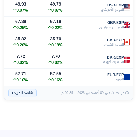
49.93
49.79
USD/EGP
الدولار الأمريكي
0.07%
0.07%
67.38
67.16
GBP/EGP
الجنيه الإسترليني
0.22%
0.25%
35.82
35.70
CAD/EGP
الدولار الكندي
0.19%
0.20%
7.72
7.70
DKK/EGP
الدنمارك كرونة
0.02%
0.02%
57.71
57.55
EUR/EGP
اليورو
0.16%
0.16%
شاهد المزيد
آخر تحديث في 09 أغسطس 2026 – 02:35 م