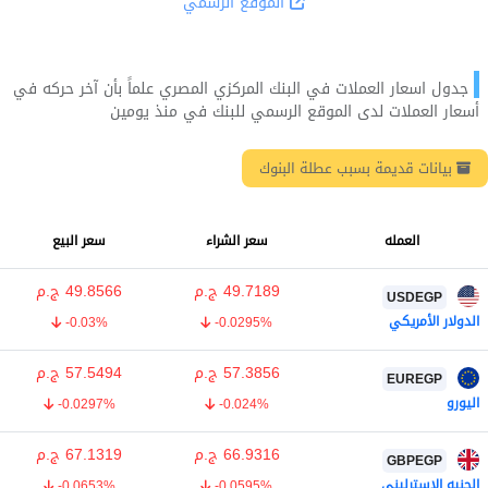
الموقع الرسمي
جدول اسعار العملات في البنك المركزي المصري علماً بأن آخر حركه في
أسعار العملات لدى الموقع الرسمي للبنك في منذ يومين
بيانات قديمة بسبب عطلة البنوك
العمله
سعر الشراء
سعر البيع
49.7189
ج.م
49.8566
ج.م
USDEGP
الدولار الأمريكي
-0.03%
-0.0295%
57.3856
ج.م
57.5494
ج.م
EUREGP
اليورو
-0.0297%
-0.024%
66.9316
ج.م
67.1319
ج.م
GBPEGP
الجنيه الإسترليني
-0.0653%
-0.0595%