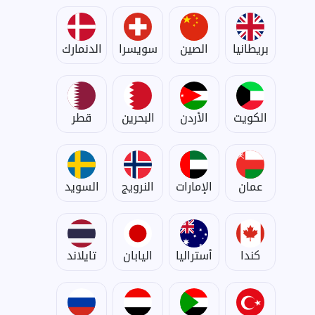
بريطانيا
الصين
سويسرا
الدنمارك
الكويت
الأردن
البحرين
قطر
عمان
الإمارات
النرويج
السويد
كندا
أستراليا
اليابان
تايلاند