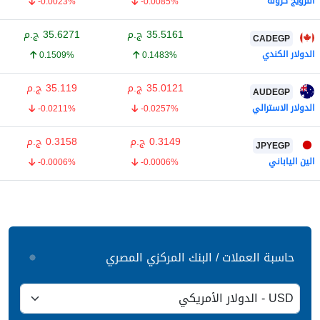
النرويج كرونة
-0.0023%
-0.0085%
35.5161
ج.م
35.6271
ج.م
CADEGP
الدولار الكندي
0.1509%
0.1483%
35.0121
ج.م
35.119
ج.م
AUDEGP
الدولار الاسترالي
-0.0211%
-0.0257%
0.3149
ج.م
0.3158
ج.م
JPYEGP
الين الياباني
-0.0006%
-0.0006%
حاسبة العملات / البنك المركزي المصري