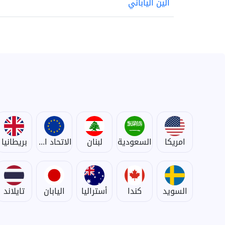
الين الياباني
امريكا
السعودية
لبنان
الاتحاد الأوروبي
بريطانيا
السويد
كندا
أستراليا
اليابان
تايلاند