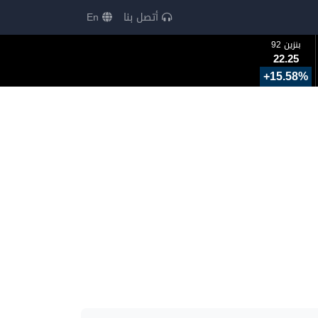
أتصل بنا
En
بنزين 92
22.25
+15.58%