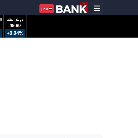
مصر
دولار البنك
ال
49.80
+0.04%