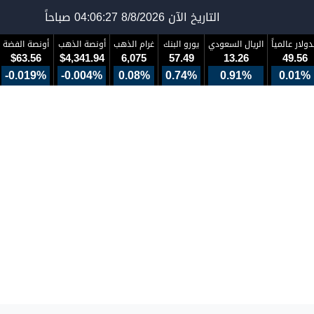
التاريخ الآن
8/8/2026 04:06:27 صباحاً
دولار عالمياً
الريال السعودي
يورو البنك
غرام الذهب
أونصة الذهب
أونصة الفضة
$63.56
$4,341.94
6,075
57.49
13.26
49.56
-0.019%
-0.004%
0.08%
0.74%
0.91%
0.01%