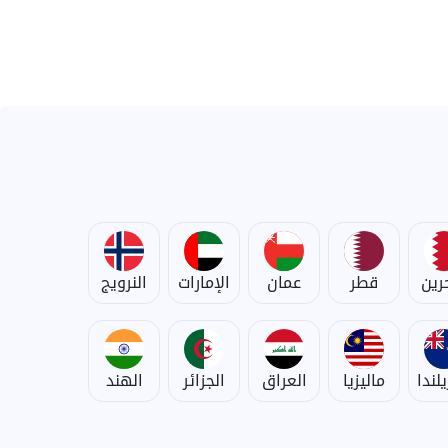
حرين
قطر
عمان
الإمارات
النرويج
يلندا
ماليزيا
العراق
الجزائر
الهند