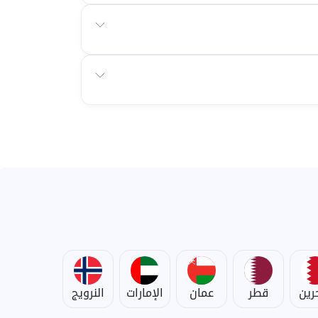
حرين
قطر
عمان
الإمارات
النرويج