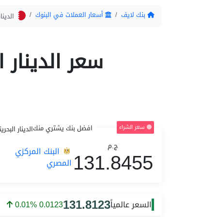
بنك لايف
أسعار العملات في البنوك
الدينار
سعر الدينار 
سعر الشراء
افضل بنك يشتري منك
الدينار البحري
ج.م
البنك المركزي
131.8455
المصري
131.8123
السعر عالمياً
0.01% 0.0123