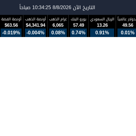
التاريخ الآن
8/8/2026 10:34:26 صباحاً
دولار عالمياً
الريال السعودي
يورو البنك
غرام الذهب
أونصة الذهب
أونصة الفضة
$63.56
$4,341.94
6,065
57.49
13.26
49.56
-0.019%
-0.004%
0.08%
0.74%
0.91%
0.01%