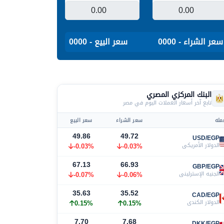
سعر الشراء - 0000
سعر البيع - 0000
البنك المركزي المصري
تابع آخر أسعار العملات اليوم في مصر
مله
سعر الشراء
سعر البيع
49.86
49.72
USD/EGP
الدولار الأمريكي
-0.03%
-0.03%
67.13
66.93
GBP/EGP
الجنيه الإسترليني
-0.06%
-0.07%
35.63
35.52
CAD/EGP
الدولار الكندي
0.15%
0.15%
7.70
7.68
DKK/EGP