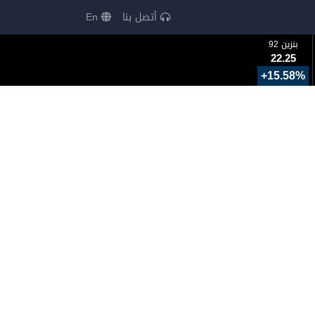
أتصل بنا
En
بنزين 92
22.25
+15.58%