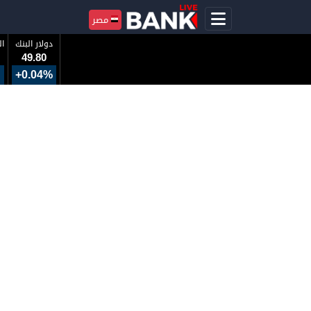
مصر
دولار البنك
ال
49.80
+0.04%