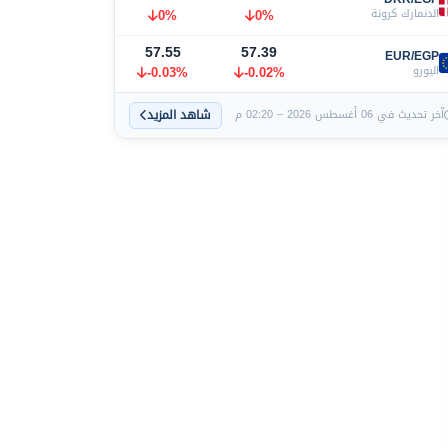
الدنمارك كرونة
0%
0%
57.55
57.39
EUR/EGP
اليورو
-0.02%
-0.03%
شاهد المزيد
آخر تحديث في 06 أغسطس 2026 – 02:20 م