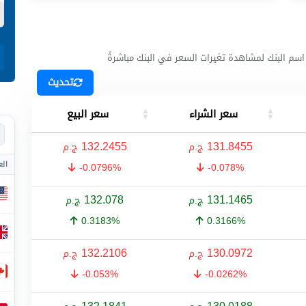
اسم البنك لمشاهدة تغيرات السعر في البنك مباشرةً
تحديث
سعر الشراء
سعر البيع
132.2455
131.8455
ج.م
ج.م
الع
-0.0796%
-0.078%
132.078
131.1465
ج.م
ج.م
0.3183%
0.3166%
132.2106
130.0972
ج.م
ج.م
-0.053%
-0.0262%