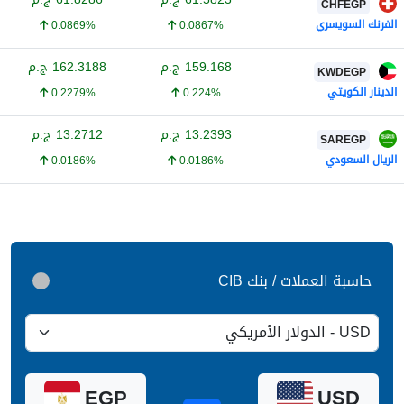
CHFEGP
الفرنك السويسري
0.0869%
0.0867%
159.168
ج.م
162.3188
ج.م
KWDEGP
الدينار الكويتي
0.2279%
0.224%
13.2393
ج.م
13.2712
ج.م
SAREGP
الريال السعودي
0.0186%
0.0186%
حاسبة العملات / بنك CIB
EGP
USD