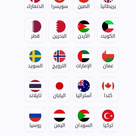
بريطانيا
الصين
سويسرا
الدنمارك
الكويت
الأردن
البحرين
قطر
عمان
الإمارات
النرويج
السويد
كندا
أستراليا
اليابان
تايلاند
تركيا
السودان
اليمن
روسيا