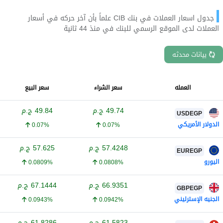
جدول اسعار العملات في بنك CIB علماً بأن آخر حركه في أسعار
العملات لدى الموقع الرسمي للبنك في منذ 44 ثانية
بيانات محدثه
العمله
سعر الشراء
سعر البيع
49.74
ج.م
49.84
ج.م
USDEGP
الدولار الأمريكي
0.07%
0.07%
57.4248
ج.م
57.625
ج.م
EUREGP
اليورو
0.0809%
0.0808%
66.9351
ج.م
67.1444
ج.م
GBPEGP
الجنيه الإسترليني
0.0943%
0.0942%
61.5823
ج.م
61.8286
ج.م