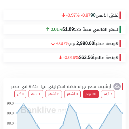
90
إغلاق الأمس
-0.97% -0.87
$1.89
السعر العالمي فضة 925
0.01%
2,990.60
الاونصه محلياً
-0.97%
ج.م
$63.56
الاونصة عالمياً
-0.019%
أرشيف سعر جرام فضة استرليني عيار 92.5 في مصر
7 أيام
30 يوم
3 أشهر
6 أشهر
1 سنة
الكل