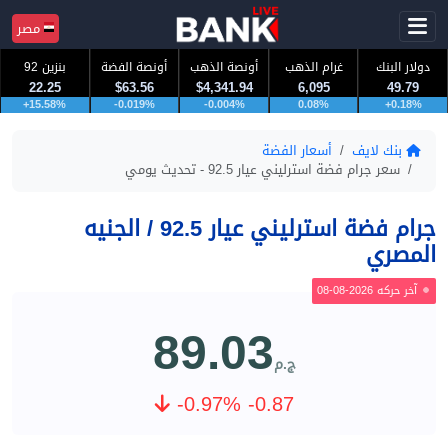
مصر
دولار البنك
غرام الذهب
أونصة الذهب
أونصة الفضة
بنزين 92
22.25
$63.56
$4,341.94
6,095
49.79
+15.58%
-0.019%
-0.004%
0.08%
+0.18%
بنك لايف
أسعار الفضة
سعر جرام فضة استرليني عيار 92.5 - تحديث يومي
جرام فضة استرليني عيار 92.5 / الجنيه
المصري
آخر حركه 2026-08-08
89.03
ج.م
-0.97% -0.87