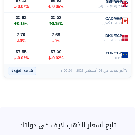
67.13
66.93
GBP/EGP
الجنيه الإسترليني
-0.06%
-0.07%
35.63
35.52
CAD/EGP
الدولار الكندي
0.15%
0.15%
7.70
7.68
DKK/EGP
الدنمارك كرونة
0%
0%
57.55
57.39
EUR/EGP
اليورو
-0.02%
-0.03%
شاهد المزيد
آخر تحديث في 06 أغسطس 2026 – 02:20 م
تابع أسعار الذهب لايف في دولتك