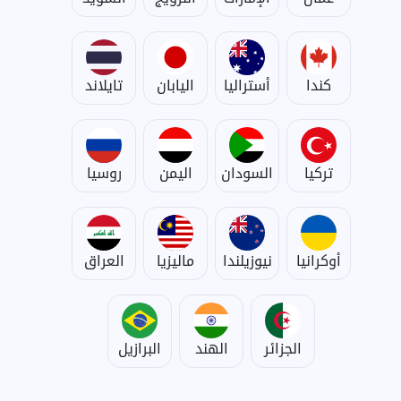
كندا
أستراليا
اليابان
تايلاند
تركيا
السودان
اليمن
روسيا
أوكرانيا
نيوزيلندا
ماليزيا
العراق
الجزائر
الهند
البرازيل