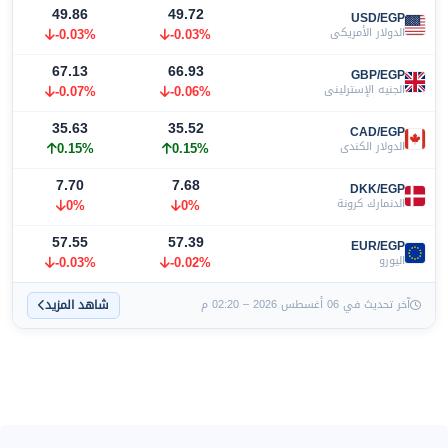
49.86
49.72
USD/EGP
الدولار الأمريكي
-0.03%
-0.03%
67.13
66.93
GBP/EGP
الجنيه الإسترليني
-0.06%
-0.07%
35.63
35.52
CAD/EGP
الدولار الكندي
0.15%
0.15%
7.70
7.68
DKK/EGP
الدنمارك كرونة
0%
0%
57.55
57.39
EUR/EGP
اليورو
-0.02%
-0.03%
شاهد المزيد
آخر تحديث في 06 أغسطس 2026 – 02:20 م