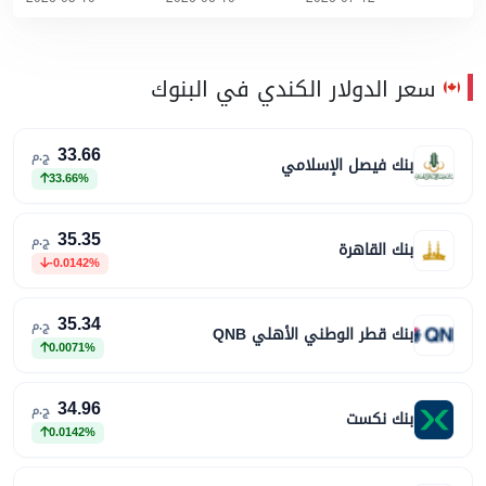
سعر الدولار الكندي في البنوك
33.66
ج.م
بنك فيصل الإسلامي
33.66%
35.35
ج.م
بنك القاهرة
-0.0142%
35.34
ج.م
بنك قطر الوطني الأهلي QNB
0.0071%
34.96
ج.م
بنك نكست
0.0142%