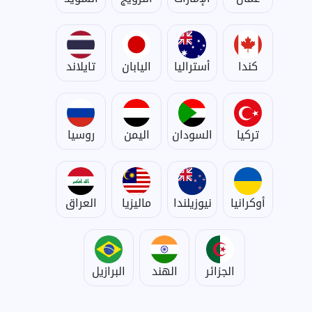
كندا
أستراليا
اليابان
تايلاند
تركيا
السودان
اليمن
روسيا
أوكرانيا
نيوزيلندا
ماليزيا
العراق
الجزائر
الهند
البرازيل