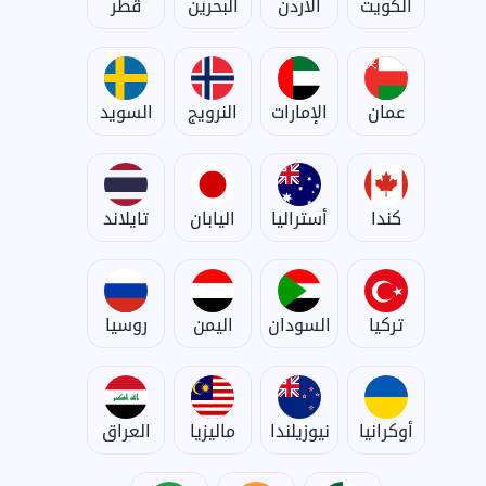
الكويت
الأردن
البحرين
قطر
عمان
الإمارات
النرويج
السويد
كندا
أستراليا
اليابان
تايلاند
تركيا
السودان
اليمن
روسيا
أوكرانيا
نيوزيلندا
ماليزيا
العراق