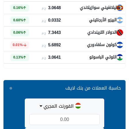
3.0648
ليلانغيني سوازيلاندي
0.16%
ج.م
0.0332
البيزو الأرجنتيني
0.60%
ج.م
7.3443
الدولار التريندادي
0.06%
ج.م
5.6892
كولون سلفادوري
-0.01%
ج.م
3.0641
اللوتي الباسوتو
0.13%
ج.م
حاسبة العملات من بنك لايف
الفورنت المجري